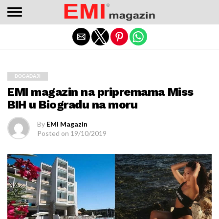
Adres değişikliklerinden haberdar olmak için
bettilt
düzenli
kontrol edilmeli.
Exit mobile version
DOGAĐAJI
EMI magazin na pripremama Miss
BIH u Biogradu na moru
By
EMI Magazin
Posted on
19/10/2019