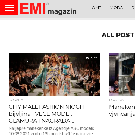
HOME
MODA
D
ALL POST
977
DOGAĐAJI
DOGAĐAJI
CITY MALL FASHION NIOGHT
Manekenk
Bijeljina : VEČE MODE ,
vjencanj
GLAMURA I NAGRADA ..
Najljepše manekenke iz Agencije ABC models
10.09.2021 god u 19h predstavitće najnovije