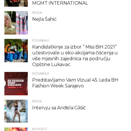
MGMT INTERNATIONAL
MODA
Nejla Šahić
DOGAĐAJI
Kandidatkinje za izbor “ Miss BiH 2021”
učestvovale u eko-akcijama čišćenja u
više mjesnih zajednica na području
Opštine Lukavac
DOGAĐAJI
Predstavljamo Vam Vizual 45. Leda BH
Fashion Week Sarajevo
MODA
Intervju sa Anđela Glišič
NOVOSTI