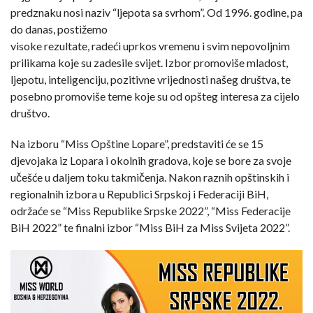
predznaku nosi naziv “ljepota sa svrhom”. Od 1996. godine, pa
do danas, postižemo
visoke rezultate, radeći uprkos vremenu i svim nepovoljnim
prilikama koje su zadesile svijet. Izbor promoviše mladost,
ljepotu, inteligenciju, pozitivne vrijednosti našeg društva, te
posebno promoviše teme koje su od opšteg interesa za cijelo
društvo.
Na izboru “Miss Opštine Lopare”, predstaviti će se 15
djevojaka iz Lopara i okolnih gradova, koje se bore za svoje
učešće u daljem toku takmičenja. Nakon raznih opštinskih i
regionalnih izbora u Republici Srpskoj i Federaciji BiH,
održaće se “Miss Republike Srpske 2022”, “Miss Federacije
BiH 2022” te finalni izbor “Miss BiH za Miss Svijeta 2022”.