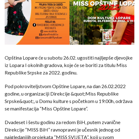
Opština Lopare će u subotu 26.02. ugostiti najljepše djevojke
iz Lopara I okolnih gradova, koje će se boriti za titulu Miss
Republike Srpske za 2022. godinu.
Pod pokroviteljstvom Opštine Lopare, na dan 26.02.2022
godine, u organizaciji Direkcije &quot;Miss Republike
Srpske&quot;, u Domu kulture s početkom u 19:00h, održava
se manifestacija “Miss Opštine Lopare”.
Dvadeset i šestu godinu za redom BiH, putem zvanične
Direkcije “MISS BiH” ravnopravni je učesnik jednog od
najgledanijih projekata “MISS SVIJETA”, koji u svom