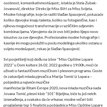
osobnost, komunikativnost&quot;, istakla je Stela Zubak-
Jovanović, direktor Direkcije Miss BiH za Miss Svijeta.
Modne fotografije, koje će raditi Slađan Spasojević, pokazaće
koliko djevojke imaju talenta, koliko su fotogenične, kao i
njihovu mogućnost transformacije u različitim odjevnim
kombinacijama. Vjerujemo da će ovo biti jedno lijepo novo
iskustvo za sve djevojke. Profesionalne modne fotografije i
kasnije im mogu poslužiti u poslu modelinga ukoliko ostanu u
svijetu mode&quot;, rekao je Slađan Spasojević.
Svi posjetitelji koji dođu na izbor “Miss Opštine Lopare
2022” u Dom kulture 26.02. 2022 godine u 19:00h, moći će
uživati u fantastičnom muzičkom I plesnom programu. Goste
će zabavljati mlada pjevačica Marija Tomić iz Lopara –
pobjednica najveće muzičke
manifestacije Ritam Evrope 2020, nova mlada muzička nada
Jovana Tomić, plesni klub “101” Bijeljina, biće tu još nekih
iznenađenja, a svakako da će vrhunac modne večeri biti
proglašenje top 5 finalistica pobjednica Miss Opštine Lopare