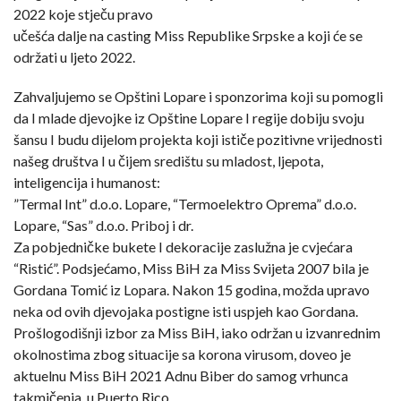
2022 koje stječu pravo
učešća dalje na casting Miss Republike Srpske a koji će se
održati u ljeto 2022.
Zahvaljujemo se Opštini Lopare i sponzorima koji su pomogli
da I mlade djevojke iz Opštine Lopare I regije dobiju svoju
šansu I budu dijelom projekta koji ističe pozitivne vrijednosti
našeg društva I u čijem središtu su mladost, ljepota,
inteligencija i humanost:
”Termal Int” d.o.o. Lopare, “Termoelektro Oprema” d.o.o.
Lopare, “Sas” d.o.o. Priboj i dr.
Za pobjedničke bukete I dekoracije zaslužna je cvjećara
“Ristić”. Podsjećamo, Miss BiH za Miss Svijeta 2007 bila je
Gordana Tomić iz Lopara. Nakon 15 godina, možda upravo
neka od ovih djevojaka postigne isti uspjeh kao Gordana.
Prošlogodišnji izbor za Miss BiH, iako održan u izvanrednim
okolnostima zbog situacije sa korona virusom, doveo je
aktuelnu Miss BiH 2021 Adnu Biber do samog vrhunca
takmičenja, u Puerto Rico.