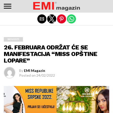
Adres değişikliklerinden haberdar olmak için
bettilt
düzenli
kontrol edilmeli.
Exit mobile version
NOVOSTI
26. FEBRUARA ODRŽAT ĆE SE
MANIFESTACIJA “MISS OPŠTINE
LOPARE”
By
EMI Magazin
Posted on
24/02/2022