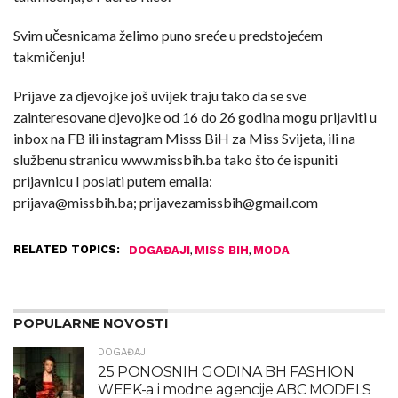
Svim učesnicama želimo puno sreće u predstojećem
takmičenju!
Prijave za djevojke još uvijek traju tako da se sve
zainteresovane djevojke od 16 do 26 godina mogu prijaviti u
inbox na FB ili instagram Misss BiH za Miss Svijeta, ili na
službenu stranicu www.missbih.ba tako što će ispuniti
prijavnicu I poslati putem emaila:
prijava@missbih.ba; prijavezamissbih@gmail.com
RELATED TOPICS:
,
,
DOGAĐAJI
MISS BIH
MODA
POPULARNE NOVOSTI
DOGAĐAJI
25 PONOSNIH GODINA BH FASHION
WEEK-a i modne agencije ABC MODELS