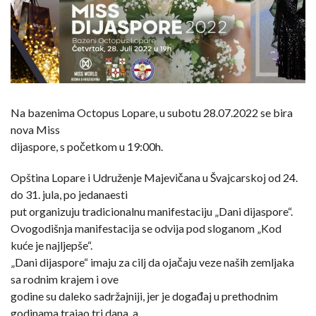
Na bazenima Octopus Lopare, u subotu 28.07.2022 se bira
nova Miss
dijaspore, s početkom u 19:00h.
Opština Lopare i Udruženje Majevičana u Švajcarskoj od 24.
do 31. jula, po jedanaesti
put organizuju tradicionalnu manifestaciju „Dani dijaspore“.
Ovogodišnja manifestacija se odvija pod sloganom „Kod
kuće je najljepše“.
„Dani dijaspore“ imaju za cilj da ojačaju veze naših zemljaka
sa rodnim krajem i ove
godine su daleko sadržajniji, jer je događaj u prethodnim
godinama trajao tri dana, a