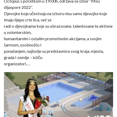
Octopus s početkom u 19:00h, održava se izbor “Miss
dijaspore 2022”.
Djevojke koje učestvuju na izboru nisu samo djevojke koje
imaju lijepe crte lica, već se
radi o djevojkama koje su obrazovane, talentovane te aktivne
u volonterskim,
humanitarnim i ostalim promotivnim akcijama, a svojim
šarmom, osobnošću I
ponašanjem, najbolje su predstavnice svog kraja, mjesta,
grada I zemlje – ističu
organizatori….