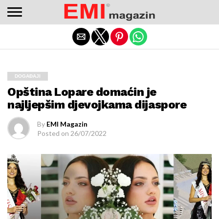
Adres değişikliklerinden haberdar olmak için
bettilt
düzenli
kontrol edilmeli.
Exit mobile version
DOGAĐAJI
Opština Lopare domaćin je
najljepšim djevojkama dijaspore
By
EMI Magazin
Posted on
26/07/2022