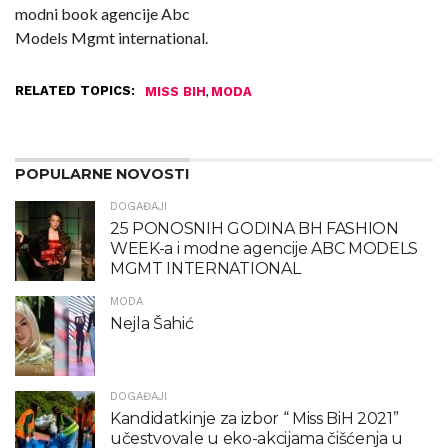
modni book agencije Abc
Models Mgmt international.
RELATED TOPICS:
,
MISS BIH
MODA
POPULARNE NOVOSTI
DOGAĐAJI
25 PONOSNIH GODINA BH FASHION
WEEK-a i modne agencije ABC MODELS
MGMT INTERNATIONAL
MODA
Nejla Šahić
DOGAĐAJI
Kandidatkinje za izbor “ Miss BiH 2021”
učestvovale u eko-akcijama čišćenja u