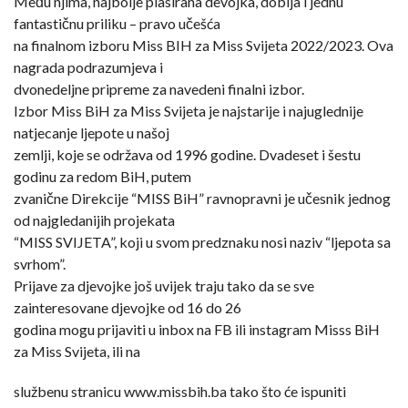
Među njima, najbolje plasirana devojka, dobija i jednu
fantastičnu priliku – pravo učešća
na finalnom izboru Miss BIH za Miss Svijeta 2022/2023. Ova
nagrada podrazumjeva i
dvonedeljne pripreme za navedeni finalni izbor.
Izbor Miss BiH za Miss Svijeta je najstarije i najuglednije
natjecanje ljepote u našoj
zemlji, koje se održava od 1996 godine. Dvadeset i šestu
godinu za redom BiH, putem
zvanične Direkcije “MISS BiH” ravnopravni je učesnik jednog
od najgledanijih projekata
“MISS SVIJETA”, koji u svom predznaku nosi naziv “ljepota sa
svrhom”.
Prijave za djevojke još uvijek traju tako da se sve
zainteresovane djevojke od 16 do 26
godina mogu prijaviti u inbox na FB ili instagram Misss BiH
za Miss Svijeta, ili na
službenu stranicu www.missbih.ba tako što će ispuniti