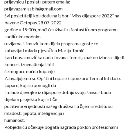
prijavnicu I poslati putem emaila:
prijavazamissbih@gmail.com
Svi posjetitelji koji dođu na izbor “Miss dijaspore 2022” na
bazene Octopus 28.07. 2022
godine u 19:00h, moći će uživati u fantastičnom programu
i odličnim modnim
revijama. U muzičkom dijelu programa goste će
zabavljati mlada pjevačica Marija Tomić
kao I nova muzička nada Jovana Tomić, a nakon izbora slijedi
koncert iznenađenja i biti
će moguće noćno kupanje.
Zahvaljujemo se Opštini Lopare i sponzoru Termal Int d.o.o.
Lopare, koji su pomogli da
I mlade djevojke iz dijaspore dobiju svoju šansu I budu
dijelom projekta koji ističe
pozitivne vrijednosti našeg društva I u čijem središtu su
mladost, ljepota, inteligencija i
humanost.
Pobjednicu očekuje bogata nagrada poklon profesionalni