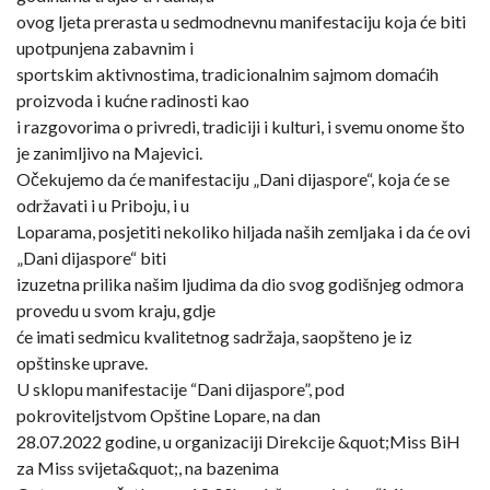
ovog ljeta prerasta u sedmodnevnu manifestaciju koja će biti
upotpunjena zabavnim i
sportskim aktivnostima, tradicionalnim sajmom domaćih
proizvoda i kućne radinosti kao
i razgovorima o privredi, tradiciji i kulturi, i svemu onome što
je zanimljivo na Majevici.
Očekujemo da će manifestaciju „Dani dijaspore“, koja će se
održavati i u Priboju, i u
Loparama, posjetiti nekoliko hiljada naših zemljaka i da će ovi
„Dani dijaspore“ biti
izuzetna prilika našim ljudima da dio svog godišnjeg odmora
provedu u svom kraju, gdje
će imati sedmicu kvalitetnog sadržaja, saopšteno je iz
opštinske uprave.
U sklopu manifestacije “Dani dijaspore”, pod
pokroviteljstvom Opštine Lopare, na dan
28.07.2022 godine, u organizaciji Direkcije &quot;Miss BiH
za Miss svijeta&quot;, na bazenima