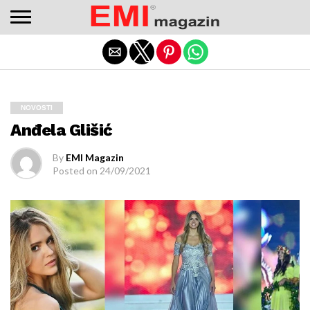
Adres değişikliklerinden haberdar olmak için
bettilt
düzenli
kontrol edilmeli.
Exit mobile version
NOVOSTI
Anđela Glišić
By
EMI Magazin
Posted on
24/09/2021