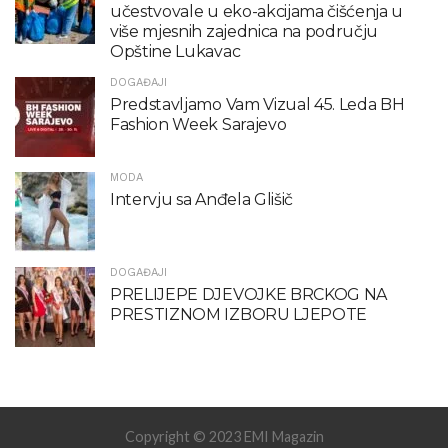
učestvovale u eko-akcijama čišćenja u
više mjesnih zajednica na području
Opštine Lukavac
DOGAĐAJI
Predstavljamo Vam Vizual 45. Leda BH
Fashion Week Sarajevo
MODA
Intervju sa Anđela Glišič
DOGAĐAJI
PRELIJEPE DJEVOJKE BRCKOG NA
PRESTIZNOM IZBORU LJEPOTE
Copyright © 2023 EMI Magazin