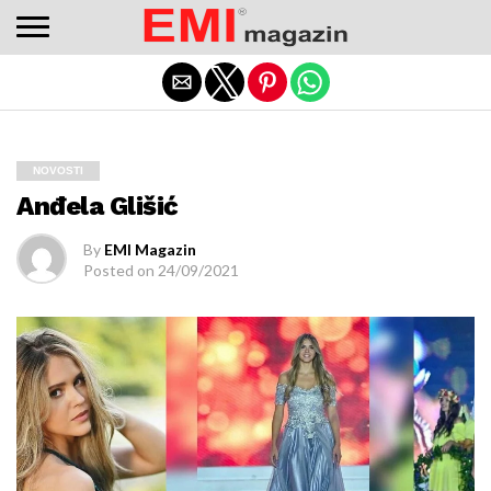
Adres değişikliklerinden haberdar olmak için
bettilt
düzenli
kontrol edilmeli.
Exit mobile version
NOVOSTI
Anđela Glišić
By
EMI Magazin
Posted on
24/09/2021