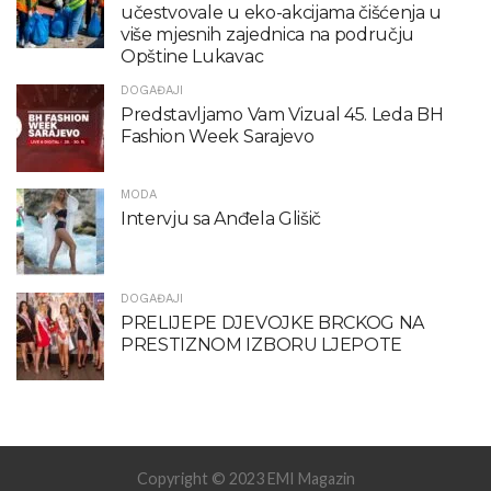
učestvovale u eko-akcijama čišćenja u
više mjesnih zajednica na području
Opštine Lukavac
DOGAĐAJI
Predstavljamo Vam Vizual 45. Leda BH
Fashion Week Sarajevo
MODA
Intervju sa Anđela Glišič
DOGAĐAJI
PRELIJEPE DJEVOJKE BRCKOG NA
PRESTIZNOM IZBORU LJEPOTE
Copyright © 2023 EMI Magazin